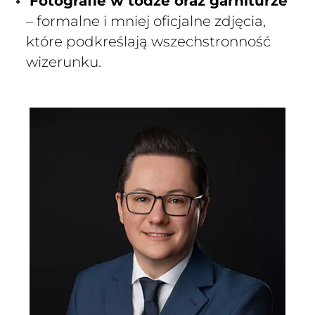
Fotografie w todze oraz garniturze
– formalne i mniej oficjalne zdjęcia,
które podkreślają wszechstronność
wizerunku.